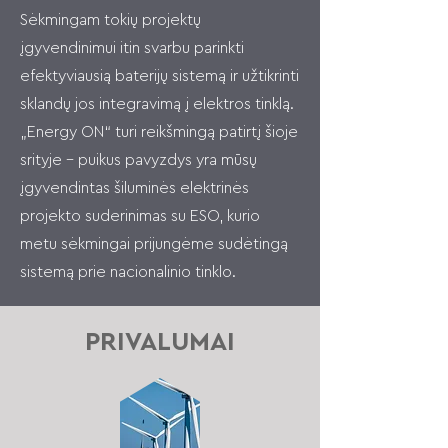
Sėkmingam tokių projektų
įgyvendinimui itin svarbu parinkti
efektyviausią baterijų sistemą ir užtikrinti
sklandų jos integravimą į elektros tinklą.
„Energy ON“ turi reikšmingą patirtį šioje
srityje – puikus pavyzdys yra mūsų
įgyvendintas šiluminės elektrinės
projekto suderinimas su ESO, kurio
metu sėkmingai prijungėme sudėtingą
sistemą prie nacionalinio tinklo.
PRIVALUMAI