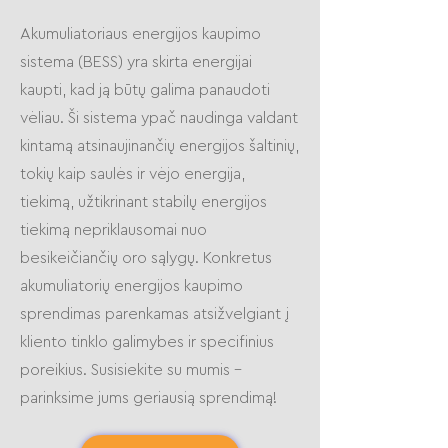
Akumuliatoriaus energijos kaupimo
sistema (BESS) yra skirta energijai
kaupti, kad ją būtų galima panaudoti
vėliau. Ši sistema ypač naudinga valdant
kintamą atsinaujinančių energijos šaltinių,
tokių kaip saulės ir vėjo energija,
tiekimą, užtikrinant stabilų energijos
tiekimą nepriklausomai nuo
besikeičiančių oro sąlygų. Konkretus
akumuliatorių energijos kaupimo
sprendimas parenkamas atsižvelgiant į
kliento tinklo galimybes ir specifinius
poreikius. Susisiekite su mumis –
parinksime jums geriausią sprendimą!