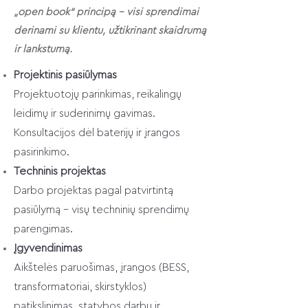
„open book“ principą – visi sprendimai
derinami su klientu, užtikrinant skaidrumą
ir lankstumą.
Projektinis pasiūlymas
Projektuotojų parinkimas, reikalingų
leidimų ir suderinimų gavimas.
Konsultacijos dėl baterijų ir įrangos
pasirinkimo.
Techninis projektas
Darbo projektas pagal patvirtintą
pasiūlymą – visų techninių sprendimų
parengimas.
Įgyvendinimas
Aikštelės paruošimas, įrangos (BESS,
transformatoriai, skirstyklos)
patikslinimas, statybos darbų ir