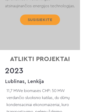
atsinaujinančios energijos technologijas.
SUSISIEKITE
ATLIKTI PROJEKTAI
2023
Lublinas, Lenkija
11,7 MWe biomasės CHP: 50 MW
verdančio sluoksnio katilas, du dūmų
kondensaciniai ekonomaizeriai, kuro
transportavimo, pelenų šalinimo,