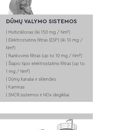
DŪMŲ VALYMO SISTEMOS
| Multiciklonas (iki 150 mg / Nm²)
| Elektrostatinis filtras (ESP)
(iki 10 mg /
Nm²)
| Rankovinis filtras (up to 10 mg / Nm²)
| Šlapio tipo elektrostatinis filtras
(up to
1 mg / Nm²)
| Dūmų kanalai ir sklendės
| Kaminas
| SNCR sistemos ir NOx degikliai