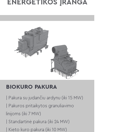
ENERGETIKOS ĮRANGA
BIOKURO PAKURA
| Pakura su judančiu ardynu (iki 15 MW)
| Pakuros pritaikytos granuliavimo
linijoms
(iki 7 MW)
| Standartinė pakura
(iki 24 MW)
| Kieto kuro pakura
(iki 10 MW)