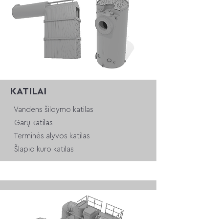
KATILAI
| Vandens šildymo katilas
| Garų katilas
| Terminės alyvos katilas
| Šlapio kuro katilas