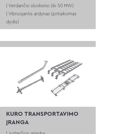
| Verdančio sluoksnio
(iki 50 MW)
| Vibruojantis ardynas (pritaikomas
dydis)
KURO TRANSPORTAVIMO
ĮRANGA
| Judančios grindys