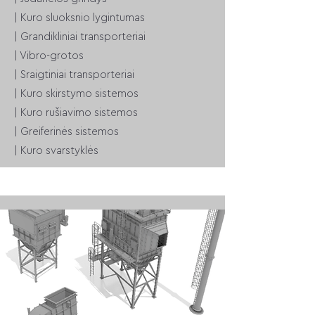
| Kuro sluoksnio lygintumas
| Grandikliniai transporteriai
| Vibro-grotos
| Sraigtiniai transporteriai
| Kuro skirstymo sistemos
| Kuro rušiavimo sistemos
| Greiferinės sistemos
| Kuro svarstyklės