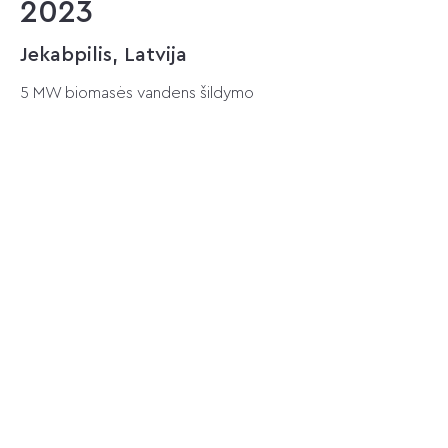
2023
Jekabpilis, Latvija
5 MW biomasės vandens šildymo
katilo su 18 pakura ir elektrostatiniu
filtru tiekimas, montavimas, paleidimas
ir suderinimas.
2023
Lomža, Lenkija
3,2 MWe biomasės CHP: kuro
padavimo sistemos, PKS-15 pakuros,
17,0 t/h garo katilo, dūmų