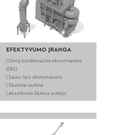
EFEKTYVUMO ĮRANGA
| Dūmų kondensacinis ekonomaizeris
(DKE)
| Sauso tipo ekonomaizeris
| Šiluminiai siurbliai
| Absorbcinis šilumos siurblys