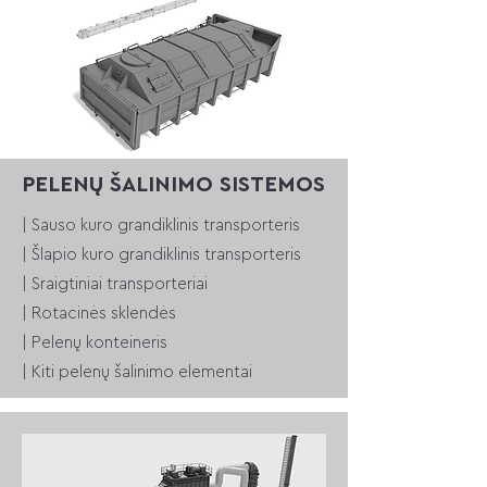
PELENŲ ŠALINIMO SISTEMOS
| Sauso kuro grandiklinis transporteris
| Šlapio kuro grandiklinis transporteris
| Sraigtiniai transporteriai
| Rotacinės sklendės
| Pelenų konteineris
| Kiti pelenų šalinimo elementai